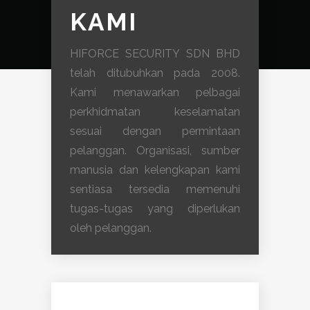
KAMI
HIFORCE SECURITY SDN BHD
telah ditubuhkan pada 2008.
Kami menawarkan pelbagai
perkhidmatan keselamatan
sesuai dengan permintaan
pelanggan. Organisasi, sumber
manusia dan kelengkapan kami
sentiasa tersedia memenuhi
tugas-tugas yang diperlukan
oleh pelanggan.